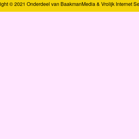
ight © 2021 Onderdeel van
BaakmanMedia
&
Vrolijk Internet S