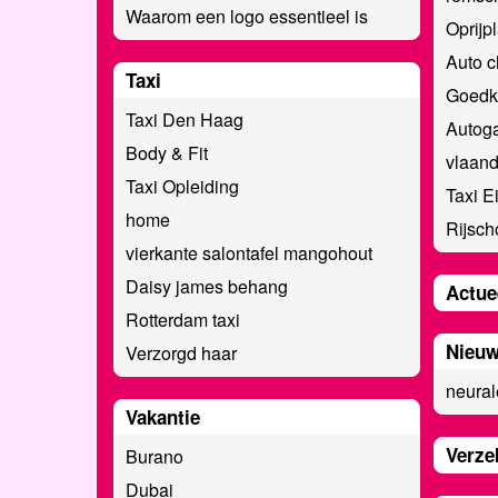
Waarom een logo essentieel is
Oprijp
Auto c
Taxi
Goedk
Taxi Den Haag
Autoga
Body & Fit
vlaan
Taxi Opleiding
Taxi E
home
Rijsch
vierkante salontafel mangohout
Daisy james behang
Actue
Rotterdam taxi
Nieuw
Verzorgd haar
neural
Vakantie
Verze
Burano
Dubai