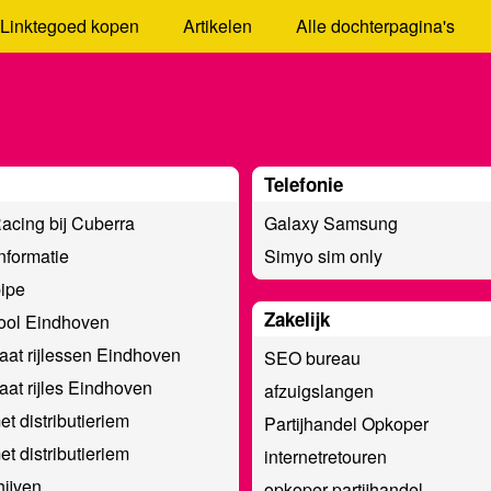
Linktegoed kopen
Artikelen
Alle dochterpagina's
Telefonie
acing bij Cuberra
Galaxy Samsung
nformatie
Simyo sim only
ipe
Zakelijk
ool Eindhoven
at rijlessen Eindhoven
SEO bureau
at rijles Eindhoven
afzuigslangen
et distributieriem
Partijhandel Opkoper
et distributieriem
internetretouren
ijven
opkoper partijhandel