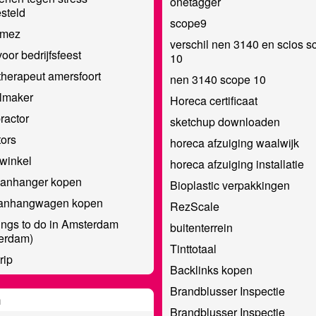
onetagger
steld
scope9
amez
verschil nen 3140 en scios s
oor bedrijfsfeest
10
etherapeut amersfoort
nen 3140 scope 10
lmaker
Horeca certificaat
ractor
sketchup downloaden
ors
horeca afzuiging waalwijk
winkel
horeca afzuiging installatie
anhanger kopen
Bioplastic verpakkingen
anhangwagen kopen
RezScale
ings to do in Amsterdam
buitenterrein
erdam)
Tinttotaal
rip
Backlinks kopen
Brandblusser Inspectie
n
Brandblusser Inspectie