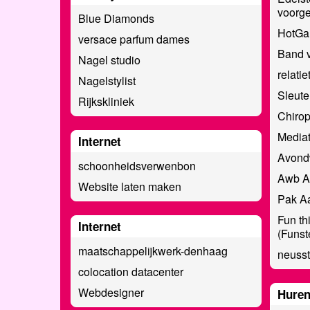
voorge
Blue Diamonds
HotG
versace parfum dames
Band v
Nagel studio
relati
Nagelstylist
Sleute
Rijkskliniek
Chirop
Mediat
Internet
Avond
schoonheidsverwenbon
Awb A
Website laten maken
Pak A
Fun th
Internet
(Funst
maatschappelijkwerk-denhaag
neusst
colocation datacenter
Webdesigner
Hure