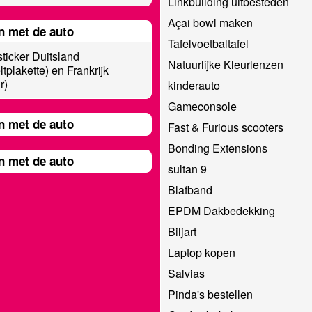
Linkbuilding uitbesteden
Açai bowl maken
n met de auto
Tafelvoetbaltafel
sticker Duitsland
Natuurlijke Kleurlenzen
tplakette) en Frankrijk
r)
kinderauto
Gameconsole
n met de auto
Fast & Furious scooters
Bonding Extensions
n met de auto
sultan 9
Blafband
EPDM Dakbedekking
Biljart
Laptop kopen
Salvias
Pinda's bestellen