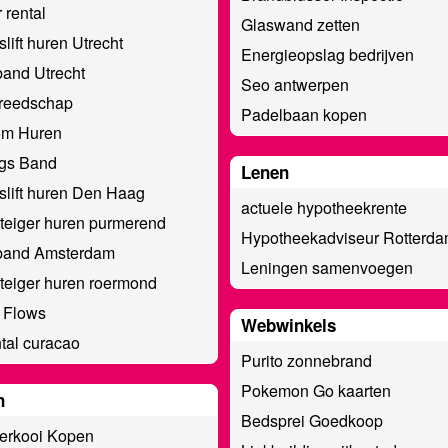
 rental
Glaswand zetten
slift huren Utrecht
Energieopslag bedrijven
and Utrecht
Seo antwerpen
ereedschap
Padelbaan kopen
om Huren
ngs Band
Lenen
slift huren Den Haag
actuele hypotheekrente
teiger huren purmerend
Hypotheekadviseur Rotterd
band Amsterdam
Leningen samenvoegen
eiger huren roermond
 Flows
Webwinkels
ntal curacao
Purito zonnebrand
Pokemon Go kaarten
n
Bedsprei Goedkoop
erkooi Kopen