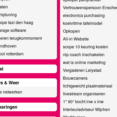
laten
Vertrouwenspersoon Ensche
hiptuning
electronics purchasing
ope taxi den haag
koelvitrine tafelmodel
rage software
Opkopen
deren terugkommoment
All-in Website
indhoven
scope 10 keuring kosten
ool rotterdam
nlp coach inschakelen​​​
wat is online marketing
el
Vergaderen Lelystad
Bouwcamera
s & Weer
lichtgewicht plaatmateriaal
e netwerken
livestream organiseren
1" 90° bocht inw x inw
keringen
Interieuradviseur Wijchen