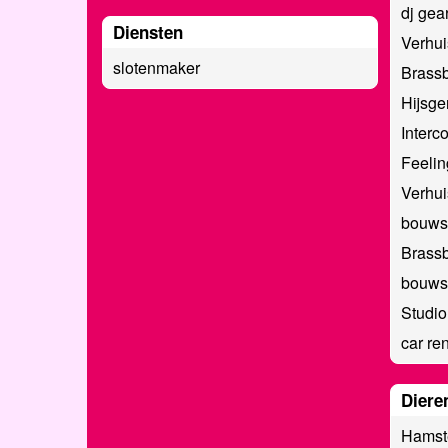
dj gear
Diensten
Verhui
slotenmaker
Brassb
Hijsg
Interc
Feeli
Verhui
bouws
Brass
bouwst
Studio
car re
Diere
Hamst