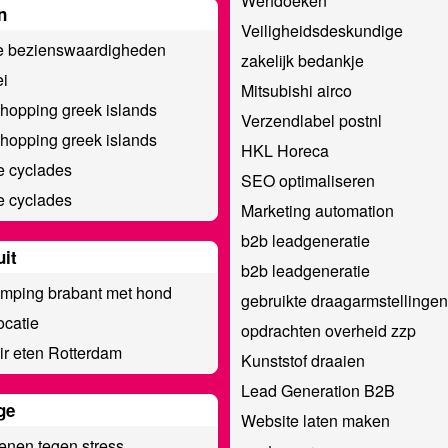
Werfdoeken
n
Veiligheidsdeskundige
e bezienswaardigheden
zakelijk bedankje
i
Mitsubishi airco
 hopping greek islands
Verzendlabel postnl
 hopping greek islands
HKL Horeca
e cyclades
SEO optimaliseren
e cyclades
Marketing automation
b2b leadgeneratie
uit
b2b leadgeneratie
mping brabant met hond
gebruikte draagarmstellingen
catie
opdrachten overheid zzp
ir eten Rotterdam
Kunststof draaien
Lead Generation B2B
ge
Website laten maken
enen tegen stress