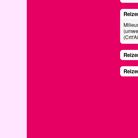
Reize
Milieu
(umwel
(Crit'Ai
Reize
Reize