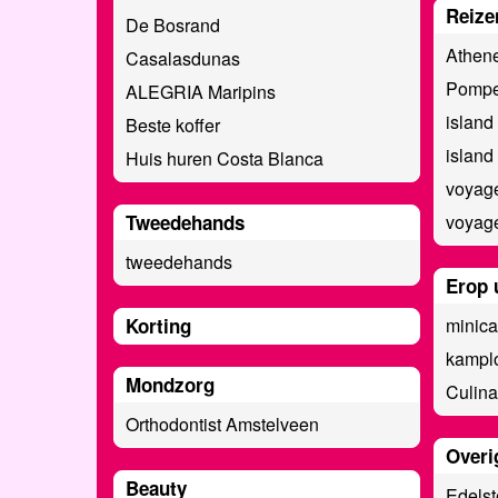
Reize
De Bosrand
Athen
Casalasdunas
Pompe
ALEGRIA Maripins
island
Beste koffer
island
Huis huren Costa Blanca
voyag
voyag
Tweedehands
tweedehands
Erop 
minica
Korting
kamplo
Mondzorg
Culina
Orthodontist Amstelveen
Overi
Beauty
Edelst