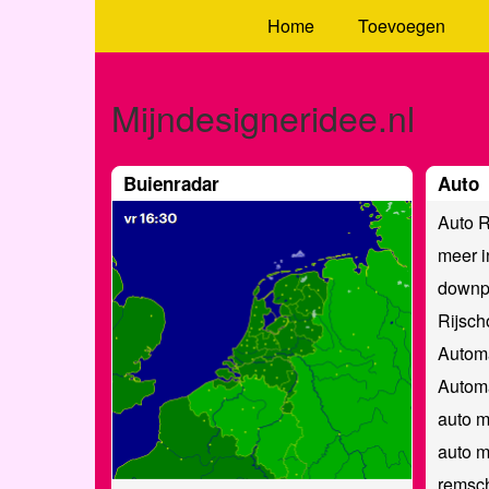
Home
Toevoegen
Mijndesigneridee.nl
Buienradar
Auto
Auto R
meer i
downp
Rijsch
Automa
Automa
auto m
auto m
remsch