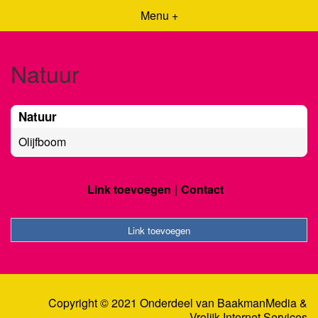
Menu +
Natuur
Natuur
Olijfboom
Link toevoegen
Contact
Link toevoegen
Copyright © 2021 Onderdeel van
BaakmanMedia
&
Vrolijk Internet Services